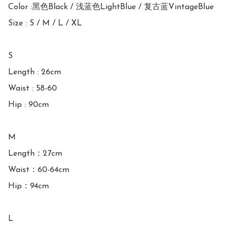
Color :黑色Black / 浅蓝色LightBlue / 复古蓝VintageBlue

Size : S / M / L / XL

S

Length : 26cm

Waist : 58-60

Hip : 90cm

M

Length：27cm

Waist：60-64cm

Hip：94cm

L
