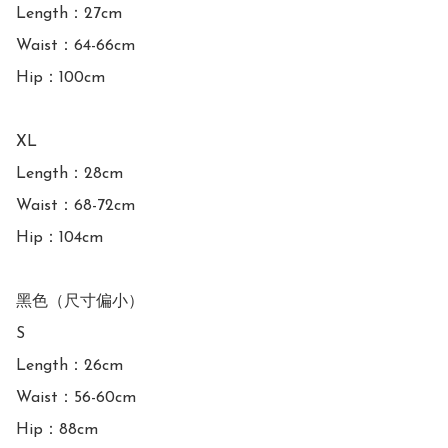
Length：27cm

Waist：64-66cm

Hip：100cm

XL

Length：28cm

Waist：68-72cm

Hip：104cm

黑色（尺寸偏小）

S

Length：26cm

Waist：56-60cm

Hip：88cm
